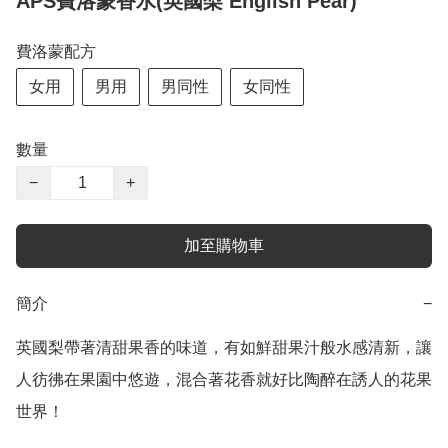
APS費洛蒙香水(英國梨 English Pear)
費洛蒙配方
女用
男用
男同性
女同性
數量
−
+
加至購物車
簡介
−
英國梨帶著清甜果香的味道，有如鮮甜果汁般水感清新，讓
人彷彿在果園中悠遊，混合著花香就好比陶醉在誘人的花果
世界！