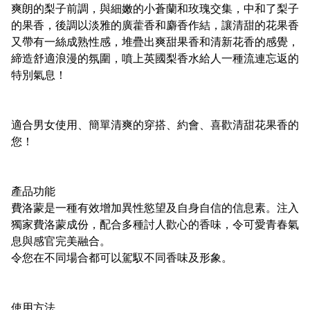
爽朗的梨子前調，與細嫩的小蒼蘭和玫瑰交集，中和了梨子
的果香，後調以淡雅的廣藿香和麝香作結，讓清甜的花果香
又帶有一絲成熟性感，堆疊出爽甜果香和清新花香的感覺，
締造舒適浪漫的氛圍，噴上英國梨香水給人一種流連忘返的
特別氣息！
適合男女使用、簡單清爽的穿搭、約會、喜歡清甜花果香的
您！
產品功能
費洛蒙是一種有效增加異性慾望及自身自信的信息素。注入
獨家費洛蒙成份，配合多種討人歡心的香味，令可愛青春氣
息與感官完美融合。
令您在不同場合都可以駕馭不同香味及形象。
使用方法