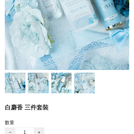
白麝香 三件套裝
數量
−
+