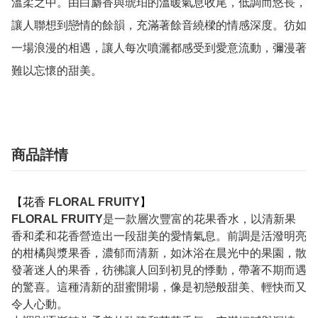
溫柔之中。由白麝香與琥珀的溫暖氣息收尾，低調而悠長，
讓人聯想到戀情的餘韻，充滿著餘音繞樑的情感深度。彷如
一場浪漫的相遇，讓人每次噴灑都感受到愛意流動，彌漫著
難以忘懷的甜美。
商品詳情
【花香
FLORAL FRUITY
】
FLORAL FRUITY
是一款層次豐富的花果香水，以清新果
香和柔和花香營造出一段甜美的愛情氣息。前調是活潑明亮
的柑橘與漿果香，濃郁而清新，如沐浴在晨光中的果園，散
發著迷人的果香，彷彿讓人回到初見的悸動，帶著不期而遇
的驚喜。這種清新的甜蜜開場，像是初戀般甜美、輕快而又
令人心動。