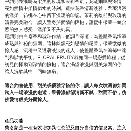
中調則逐漸轉為柔美的玫瑰和茉莉香氣，充滿細膩與深情，
宛如愛情中柔情似水的時刻。這抹花香清新淡雅，帶著浪漫
的溫柔，彷彿在心中留下溫暖的印記。茉莉的馥郁與玫瑰的
清香完美融合，讓人置身於愛情的懷抱，甜蜜中帶著一絲含
蓄的撩人感受，溫柔又不失純真。
尾調則由白麝香和琥珀作結，低調且深邃，為整體香氣增添
成熟與神秘的氛圍。這抹餘韻宛如戀情的尾聲，帶著微微的
撩人感，沉穩中又透著淡淡的迷人，使整體香氣在濃郁中達
到和諧的平衡。FLORAL FRUITY就如同一場戀愛旅程，從
初見的悸動到深情的擁抱，適合渴望浪漫與甜美氛圍的你，
讓人沉醉其中，回味無窮。
適合約會使用、甜美或優雅穿搭的你，讓人每次噴灑都如同
踏入一場浪漫的邂逅，果香濃郁卻清新不膩，甜而不俗，彷
彿愛情般美好而撩人。
產品功能
費洛蒙是一種有效增加異性慾望及自身自信的信息素。注入