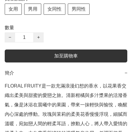
女用
男用
女同性
男同性
數量
−
+
加至購物車
簡介
−
FLORAL FRUITY是一款充滿浪漫幻想的香水，以花果香交
織出柔美與甜蜜的愛戀之旅。清新柑橘與多汁漿果的活潑香
氣，像是沐浴在晨曦中的果園，帶來一抹輕快與愉悅，喚醒
內心深處的悸動。玫瑰與茉莉的柔美花香慢慢浮現，細膩而
溫暖，宛如戀人間的輕柔耳語，撩動人心，將人帶入愛情的